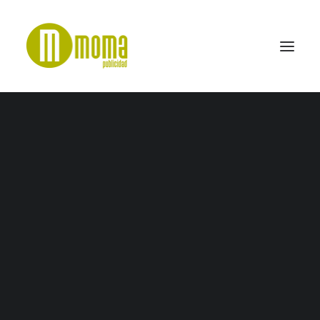
IMG_9817_8_9
Home
Ropa Laboral
IMG_9817_8_9
SEARCH