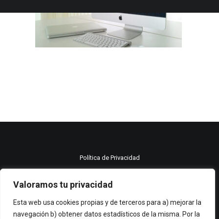
Política de Privacidad
Política de cookies
Valoramos tu privacidad
Aviso legal
Esta web usa cookies propias y de terceros para a) mejorar la
navegación b) obtener datos estadísticos de la misma. Por la
© 2021 Moma publicidad All rights reserved.