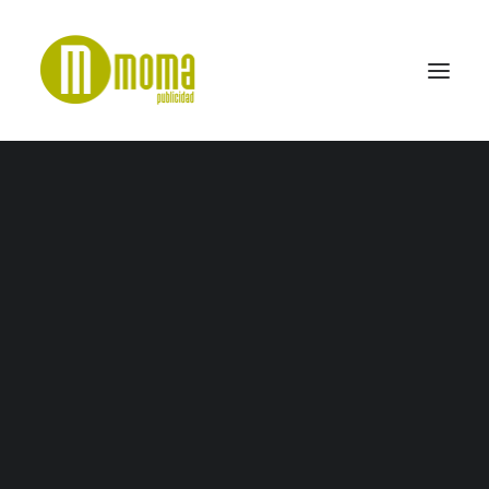
oh-mama-pctablet-mockup copy
Home
Papel de Flor
oh-mama-pctablet-mockup copy
SEARCH