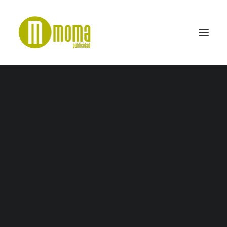
Pinza-Alba
Home
ICAV
Pinza-Alba
SEARCH