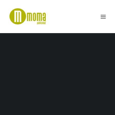
IMG_1708
Home
Grefusa
IMG_1708
SEARCH