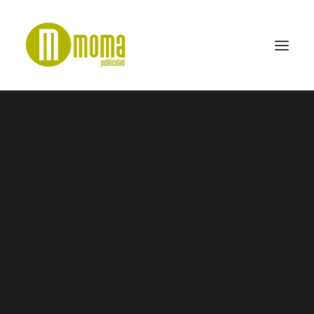
SugarPharmacy-min
Home
CFT Energae
SugarPharmacy-min
SEARCH