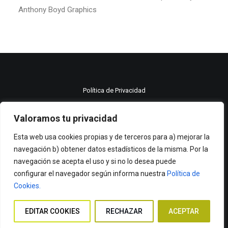
Anthony Boyd Graphics
Política de Privacidad
Política de cookies
Valoramos tu privacidad
Aviso legal
Esta web usa cookies propias y de terceros para a) mejorar la
navegación b) obtener datos estadísticos de la misma. Por la
© 2021 Moma publicidad All rights reserved.
navegación se acepta el uso y si no lo desea puede
configurar el navegador según informa nuestra
Política de
Cookies.
EDITAR COOKIES
RECHAZAR
ACEPTAR