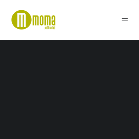
Modern iPhone X and Macbook Pro Mockup
Vol.3 by Anthony Boyd Gra
Home
CFT Energae
Modern iPhone X and Macbook Pro Mockup Vol.3 by Anthony
Boyd Gra
SEARCH
Modern iPhone X and