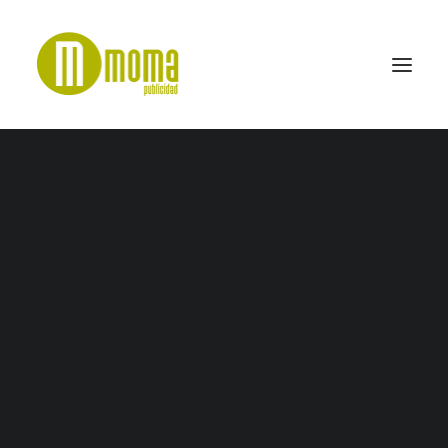
mock-up–botella-H&T-presspart
Home
Botellas promocionales
mock-up–botella-H&T-presspart
SEARCH