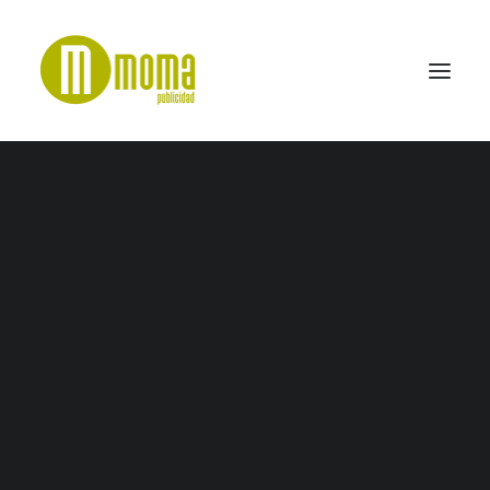
alpisa-cuadrado-2
Home
Bon Gourmet
alpisa-cuadrado-2
SEARCH