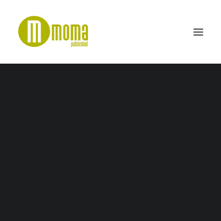
42
Home
Bon Gourmet
42
SEARCH