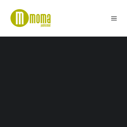
colorker-min
Home
Alba
colorker-min
SEARCH