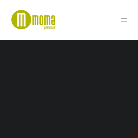
MINI_symbol_100K_18mm
Home
Nosotros
MINI_symbol_100K_18mm
SEARCH